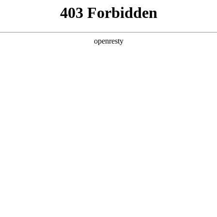
企业业务
个人业务
了解我们
投资者
机产品
>
电子白板
器
电子白板
广告机
EN
Global
电子白板
查看全部